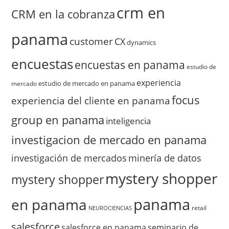
crm en
CRM en la cobranza
panama
customer
CX
dynamics
encuestas
encuestas en panama
estudio de
experiencia
estudio de mercado en panama
mercado
focus
experiencia del cliente en panama
group en panama
inteligencia
investigacion de mercado en panama
investigación de mercados
minería de datos
mystery shopper
mystery shopper
panama
en panama
retail
NEUROCIENCIAS
salesforce
salesforce en panama
seminario de