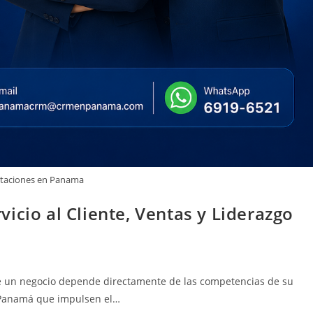
itaciones en Panama
icio al Cliente, Ventas y Liderazgo
 de un negocio depende directamente de las competencias de su
n Panamá que impulsen el…