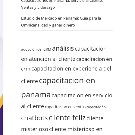
Capacitaciones en Panamá: Servicio al Cliente,
Ventas y Liderazgo
Estudio de Mercado en Panamá: Guía para la
Omnicanalidad y ganar dinero
análisis
capacitacion
adopción del CRM
en atencion al cliente
capacitacion en
capacitacion en experiencia del
crm
capacitacion en
cliente
panama
capacitacion en servicio
al cliente
capacitacion en ventas
capacitación
cliente feliz
chatbots
cliente
misterioso
cliente misterioso en