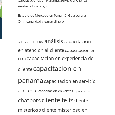
Capacitaciones en Panamá: Servicio al Cliente,
Ventas y Liderazgo
Estudio de Mercado en Panamá: Guía para la
Omnicanalidad y ganar dinero
análisis
capacitacion
adopción del CRM
en atencion al cliente
capacitacion en
capacitacion en experiencia del
crm
capacitacion en
cliente
panama
capacitacion en servicio
al cliente
capacitacion en ventas
capacitación
cliente feliz
chatbots
cliente
misterioso
cliente misterioso en