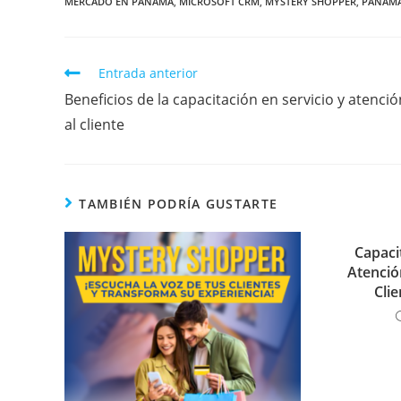
MERCADO EN PANAMA
,
MICROSOFT CRM
,
MYSTERY SHOPPER
,
PANAM
Entrada anterior
Beneficios de la capacitación en servicio y atenció
al cliente
TAMBIÉN PODRÍA GUSTARTE
Capaci
Atenció
Cli