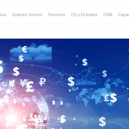
icio
Quiénes Somos
Servicios
CX y Estudios
CRM
Capac