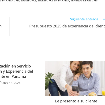
A
,
PANAMA CRM
,
SALESFORCE
,
SALESFORCE EN PANAMA
,
VENTAJAS DE UN CRM
Siguiente entrada
n
Presupuesto 2025 de experiencia del clien
tación en Servicio
n y Experiencia del
ente en Panamá
abril 18, 2024
Le presento a su cliente