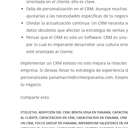
orientada en el cliente, ello es clave.
Falta de personalización en el CRM: Aunque muchas p
ajustarlas a las necesidades específicas de tu negocio
Olvidar la actualización continua: Un CRM necesita s
datos obsoletos que afectan la estrategia de ventas 
Pensar que el CRM es solo un Software: CRM es una e
por lo cual es imperante desarrollar una cultura orie
esté orientado al cliente.
Implementar un CRM exitoso no solo mejora la relación c
empresa. Si deseas llevar tu estrategia de experiencia 
personalizada panamacrm@crmenpanama.com. Estamos a
tu negocio.
Comparte esto:
ETIQUETAS
:
ADOPCIÓN DEL CRM
,
BENITA VEGA EN PANAMA
,
CAPACITA
AL CLIENTE
,
CAPACITACION EN CRM
,
CAPACITACION EN PANAMA
,
CRM 
UN CRM
,
FOCUS GROUP EN PANAMA
,
IMPEMENTAR SALESFORCE EN 