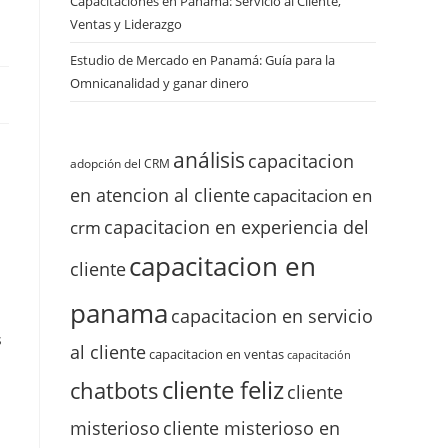
Capacitaciones en Panamá: Servicio al Cliente,
Ventas y Liderazgo
Estudio de Mercado en Panamá: Guía para la
Omnicanalidad y ganar dinero
análisis
capacitacion
adopción del CRM
en atencion al cliente
capacitacion en
capacitacion en experiencia del
crm
capacitacion en
cliente
panama
capacitacion en servicio
s
al cliente
capacitacion en ventas
capacitación
cliente feliz
chatbots
cliente
misterioso
cliente misterioso en