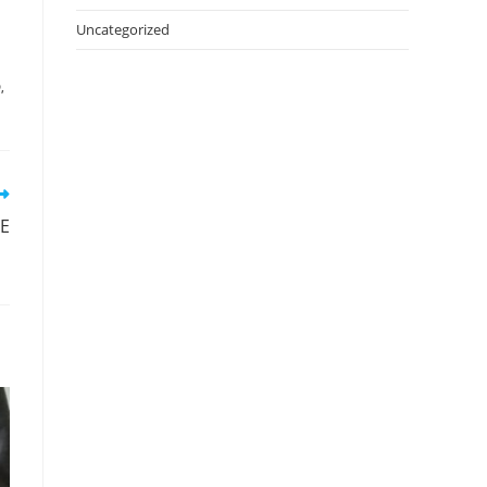
Uncategorized
D
,
TE