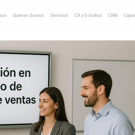
icio
Quiénes Somos
Servicios
CX y Estudios
CRM
Capac