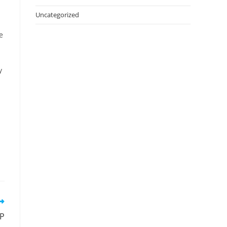
Uncategorized
e
y
P