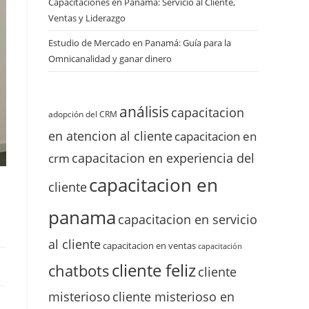
Capacitaciones en Panamá: Servicio al Cliente,
Ventas y Liderazgo
Estudio de Mercado en Panamá: Guía para la
Omnicanalidad y ganar dinero
análisis
capacitacion
adopción del CRM
en atencion al cliente
capacitacion en
capacitacion en experiencia del
crm
capacitacion en
cliente
panama
capacitacion en servicio
al cliente
capacitacion en ventas
capacitación
cliente feliz
chatbots
cliente
misterioso
cliente misterioso en