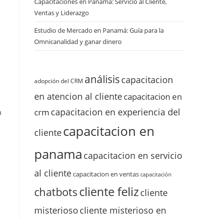
Capacitaciones en Panamá: Servicio al Cliente,
Ventas y Liderazgo
Estudio de Mercado en Panamá: Guía para la
Omnicanalidad y ganar dinero
análisis
capacitacion
adopción del CRM
en atencion al cliente
capacitacion en
a
capacitacion en experiencia del
crm
a
capacitacion en
cliente
panama
capacitacion en servicio
al cliente
capacitacion en ventas
capacitación
cliente feliz
chatbots
cliente
misterioso
cliente misterioso en