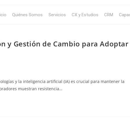
icio
Quiénes Somos
Servicios
CX y Estudios
CRM
Capac
ión y Gestión de Cambio para Adoptar
ogías y la inteligencia artificial (IA) es crucial para mantener la
aboradores muestran resistencia…