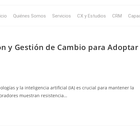
icio
Quiénes Somos
Servicios
CX y Estudios
CRM
Capac
ión y Gestión de Cambio para Adoptar
ogías y la inteligencia artificial (IA) es crucial para mantener la
aboradores muestran resistencia…