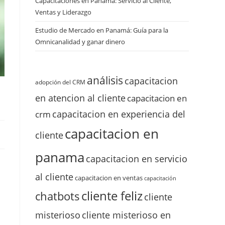
Capacitaciones en Panamá: Servicio al Cliente,
Ventas y Liderazgo
Estudio de Mercado en Panamá: Guía para la
Omnicanalidad y ganar dinero
análisis
capacitacion
adopción del CRM
en atencion al cliente
capacitacion en
capacitacion en experiencia del
crm
capacitacion en
cliente
panama
capacitacion en servicio
al cliente
capacitacion en ventas
capacitación
cliente feliz
chatbots
cliente
misterioso
cliente misterioso en