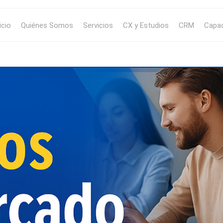
icio
Quiénes Somos
Servicios
CX y Estudios
CRM
Capac