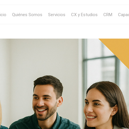
icio
Quiénes Somos
Servicios
CX y Estudios
CRM
Capac