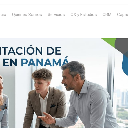
icio
Quiénes Somos
Servicios
CX y Estudios
CRM
Capac