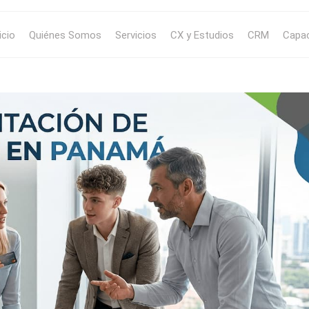
icio
Quiénes Somos
Servicios
CX y Estudios
CRM
Capac