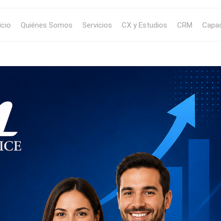
icio
Quiénes Somos
Servicios
CX y Estudios
CRM
Capac