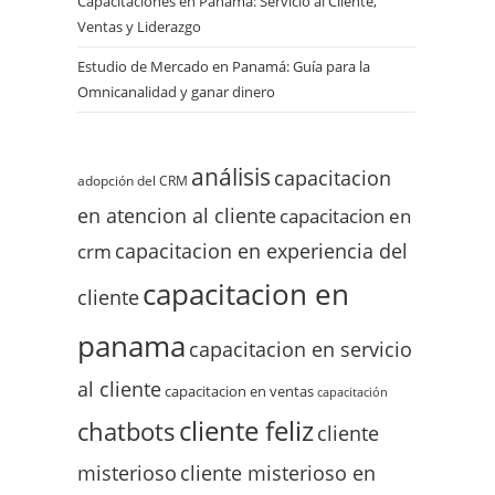
Capacitaciones en Panamá: Servicio al Cliente,
Ventas y Liderazgo
Estudio de Mercado en Panamá: Guía para la
Omnicanalidad y ganar dinero
análisis
capacitacion
adopción del CRM
en atencion al cliente
capacitacion en
capacitacion en experiencia del
crm
capacitacion en
cliente
panama
capacitacion en servicio
al cliente
capacitacion en ventas
capacitación
cliente feliz
chatbots
cliente
misterioso
cliente misterioso en