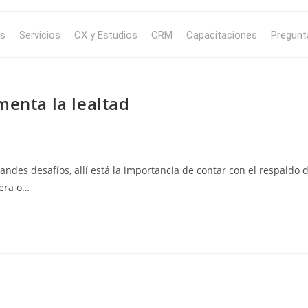
s
Servicios
CX y Estudios
CRM
Capacitaciones
Pregunt
menta la lealtad
ndes desafíos, allí está la importancia de contar con el respaldo 
iera o…